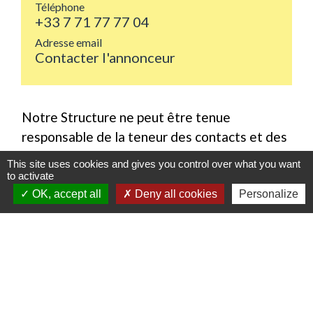
Téléphone
+33 7 71 77 77 04
Adresse email
Contacter l'annonceur
Notre Structure ne peut être tenue
responsable de la teneur des contacts et des
transactions opérées avec l'annonceur. Pour
This site uses cookies and gives you control over what you want
tout abus, nous vous invitons à contacter
to activate
l'équipe du site afin que nous puissions
OK, accept all
Deny all cookies
Personalize
éventuellement retirer l'annonce.
Contacts