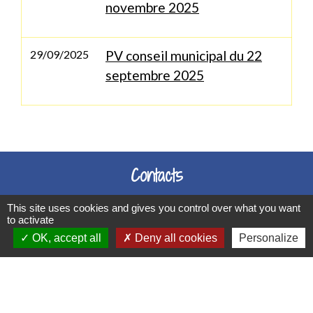
novembre 2025
29/09/2025
PV conseil municipal du 22
septembre 2025
Contacts
Commune de Soultzbach-les-Bains
This site uses cookies and gives you control over what you want
1 Grand'Rue
to activate
OK, accept all
Deny all cookies
Personalize
68230 Soultzbach-les-Bains - FRANCE
+33 3 89 71 11 16