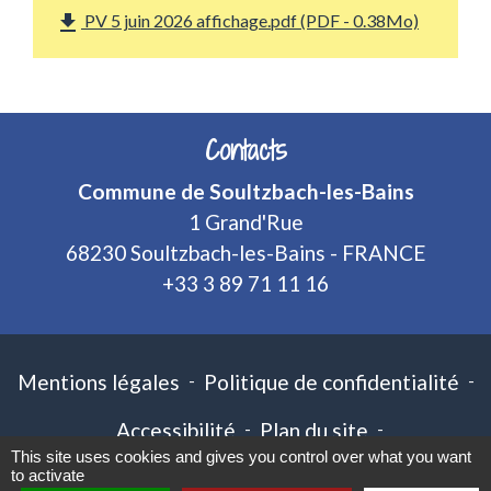
file_download
PV 5 juin 2026 affichage.pdf (PDF - 0.38Mo)
Contacts
Commune de Soultzbach-les-Bains
1 Grand'Rue
68230 Soultzbach-les-Bains - FRANCE
+33 3 89 71 11 16
Mentions légales
-
Politique de confidentialité
-
Accessibilité
-
Plan du site
-
This site uses cookies and gives you control over what you want
Gestion des cookies
to activate